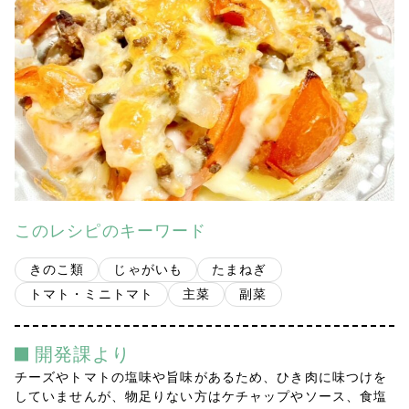
会社案内
多摩青果便り
採用情報
アクセス
お問い合わせ
このレシピのキーワード
プライバシーポリシー
きのこ類
じゃがいも
たまねぎ
トマト・ミニトマト
主菜
副菜
開発課より
チーズやトマトの塩味や旨味があるため、ひき肉に味つけを
していませんが、物足りない方はケチャップやソース、食塩