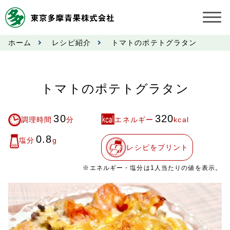
ホーム
レシピ紹介
トマトのポテトグラタン
お知らせ
受託契約約款
トマトのポテトグラタン
業務規程
30
320
調理時間
分
エネルギー
kcal
市況情報
0.8
塩分
g
レシピをプリント
公表事項
※エネルギー・塩分は1人当たりの値を表示。
奨励金受託手数料
営業日カレンダー