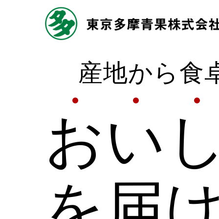
産地から食
お
い
を届