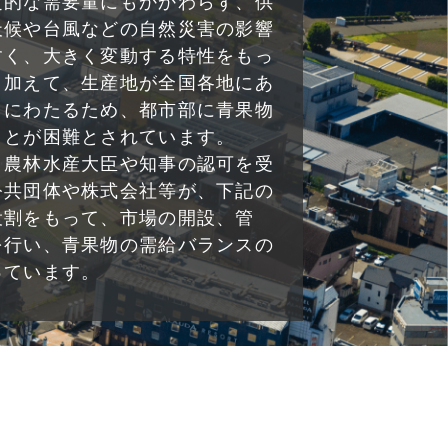
定的な需要量にもかかわらず、供
天候や台風などの自然災害の影響
すく、大きく変動する特性をもっ
。加えて、生産地が全国各地にあ
目にわたるため、都市部に青果物
ことが困難とされています。
、農林水産大臣や知事の認可を受
公共団体や株式会社等が、下記の
役割をもって、市場の開設、管
を行い、青果物の需給バランスの
っています。