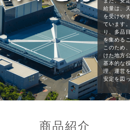
また、安
給量は、
を受けや
ています
り、多品
を集める
このため
けた地方
基本的な
理、運営
安定を図
商品紹介