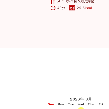
ーコン春巻き
スイカの皮のお漬物
280
kcal
40分
29.5
kcal
2026年 8月