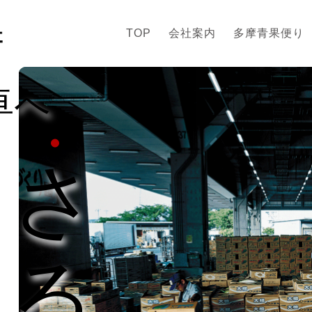
TOP
会社案内
多摩青果便り
卓へ
し
さ
ける