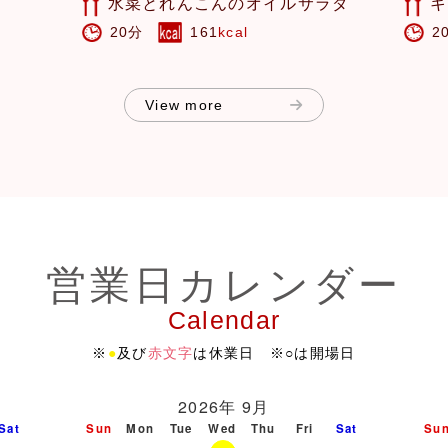
水菜とれんこんのオイルサラダ
キ
20分
161
kcal
2
View more
営業日カレンダー
Calendar
※
●
及び
赤文字
は休業日 ※○は開場日
2026年 9月