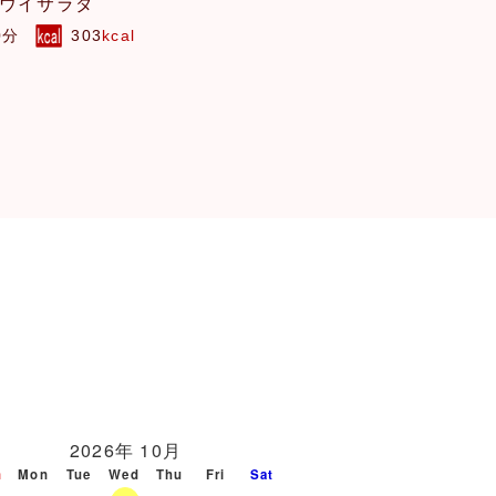
ウイサラダ
そらまめパウンド
0分
303
kcal
60分
190
kcal
2026年 10月