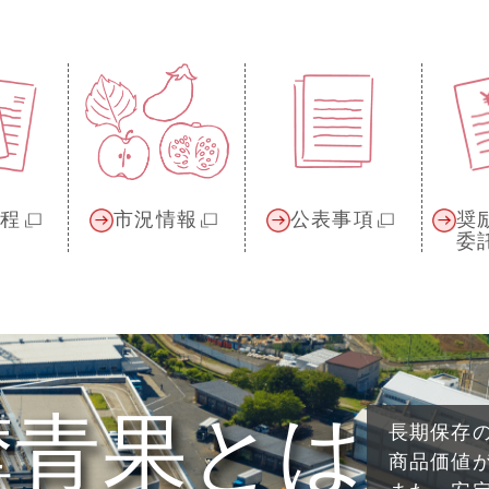
規程
市況情報
公表事項
奨
委
摩青果とは
長期保存
商品価値