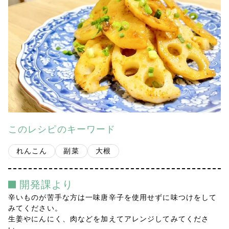
会社案内
多摩青果便り
採用情報
アクセス
お問い合わせ
このレシピのキーワード
プライバシーポリシー
れんこん
副菜
大根
開発課より
辛いものが苦手な方は一味唐辛子を使用せずに味つけをして
みてください。
生姜やにんにく、肉などを加えてアレンジしてみてくださ