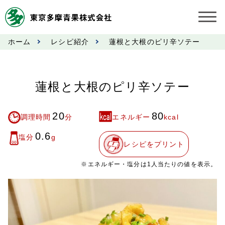
ホーム
レシピ紹介
蓮根と大根のピリ辛ソテー
お知らせ
受託契約約款
蓮根と大根のピリ辛ソテー
業務規程
20
80
調理時間
分
エネルギー
kcal
市況情報
0.6
塩分
g
レシピをプリント
公表事項
※エネルギー・塩分は1人当たりの値を表示。
奨励金受託手数料
営業日カレンダー