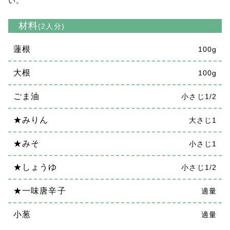
い。
材料
(2人分)
蓮根
100g
大根
100g
ごま油
小さじ1/2
★みりん
大さじ1
★みそ
小さじ1
★しょうゆ
小さじ1/2
★一味唐辛子
適量
小葱
適量