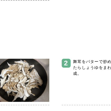
舞茸をバターで炒
たらしょうゆをま
成。