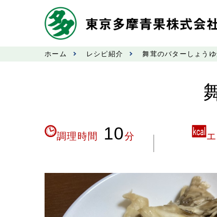
ホーム
レシピ紹介
舞茸のバターしょうゆ
10
調理時間
分
エ