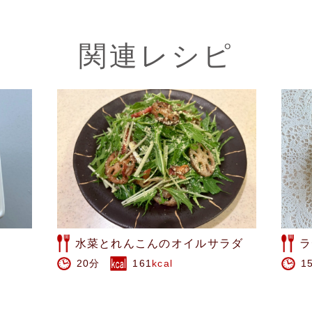
関連レシピ
ラダ
ラディッシュのリース風サラダ
干
15分
96
kcal
1