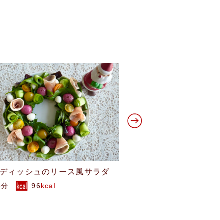
し柿の白和え
ビーツのピクルス
5分
225
kcal
10分
139
kcal