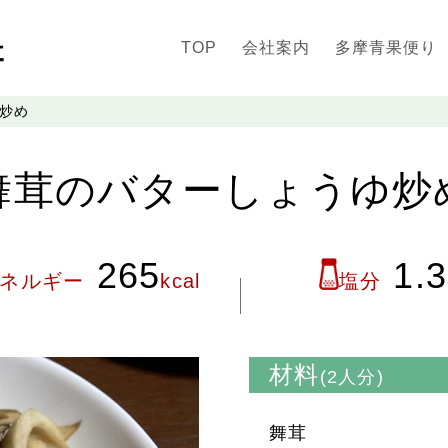
TOP
会社案内
多摩青果便り
炒め
舞茸のバターしょうゆ炒
265
1.3
ネルギー
kcal
塩分
材料
(2人分)
舞茸