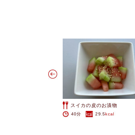
のお漬物
水菜とれんこんのオイルサ
29.5
kcal
20分
161
kcal