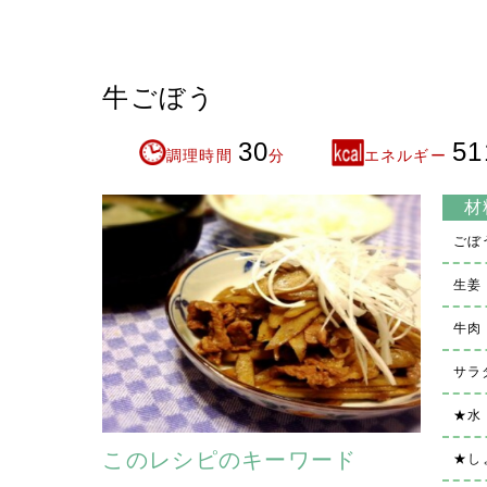
牛ごぼう
30
51
調理時間
分
エネルギー
材
ごぼ
生姜
牛肉
サラ
★水
このレシピのキーワード
★し