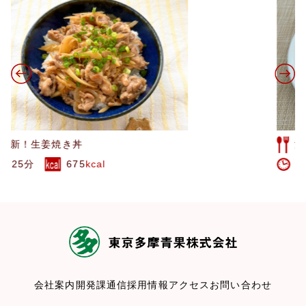
海鮮塩焼きそば
20分
375
kcal
会社案内
開発課通信
採用情報
アクセス
お問い合わせ