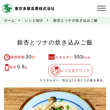
ホーム
レシピ紹介
銀杏とツナの炊き込みご飯
お知らせ
受託契約約款
銀杏とツナの炊き込みご飯
業務規程
30
553
調理時間
分
エネルギー
kcal
市況情報
0.8
塩分
g
レシピをプリント
公表事項
※エネルギー・塩分は1人当たりの値を表示。
奨励金受託手数料
営業日カレンダー