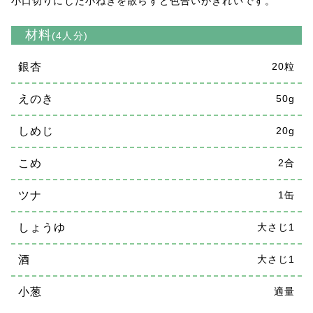
小口切りにした小ねぎを散らすと色合いがきれいです。
材料
(4人分)
銀杏
20粒
えのき
50g
しめじ
20g
こめ
2合
ツナ
1缶
しょうゆ
大さじ1
酒
大さじ1
小葱
適量