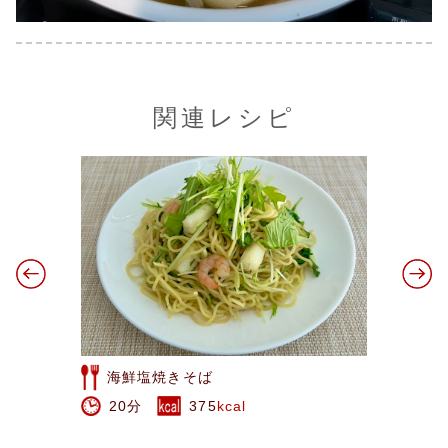
関連レシピ
ラディッシュのリース風サラダ
15分
96
kcal