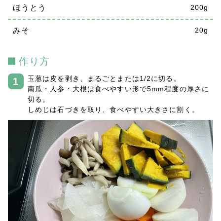
ほうとう
200g
みそ
20g
作り方
玉葱は皮を剥き、まるごとまたは1/2に切る。
南瓜・人参・大根は食べやすい形で5mm程度の厚さに
切る。
しめじは石づきを取り、食べやすい大きさに割く。