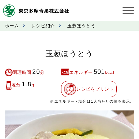
ホーム
レシピ紹介
玉葱ほうとう
お知らせ
受託契約約款
玉葱ほうとう
業務規程
20
501
調理時間
分
エネルギー
kcal
市況情報
1.8
塩分
g
レシピをプリント
公表事項
※エネルギー・塩分は1人当たりの値を表示。
奨励金受託手数料
営業日カレンダー