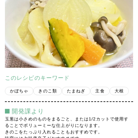
会社案内
多摩青果便り
採用情報
アクセス
お問い合わせ
このレシピのキーワード
プライバシーポリシー
かぼちゃ
きのこ類
たまねぎ
主食
大根
開発課より
玉葱は小さめのものをまるごと、または1/2カットで使用す
ることでボリューミーな仕上がりになります。
きのこをたっぷり入れることもおすすめです。