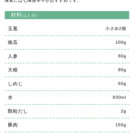
味変には七味唐辛子がおすすめです。
材料
(2人分)
玉葱
小さめ2個
南瓜
100g
人参
80g
大根
80g
しめじ
60g
水
800ml
顆粒だし
2g
豚肉
150g