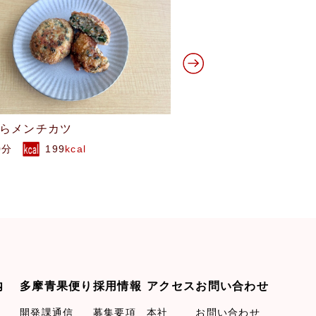
芽キャベツのバタ
キャベツの和風パスタ
め
0分
246
kcal
15分
211
kcal
内
多摩青果便り
採用情報
アクセス
お問い合わせ
開発課通信
募集要項
本社
お問い合わせ