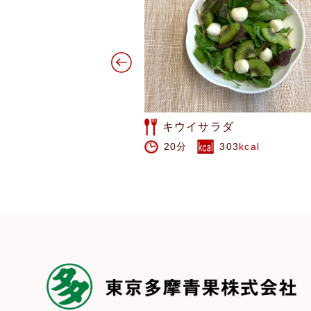
ダ
みかんケーキ
303
kcal
80分
1172
kcal