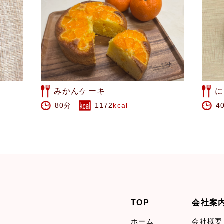
にらメンチカツ
芽
40分
199
kcal
3
TOP
会社案
ホーム
会社概要