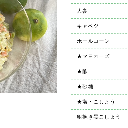
人参
キャベツ
ホールコーン
★マヨネーズ
★酢
★砂糖
★塩・こしょう
粗挽き黒こしょう