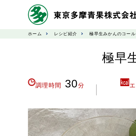
ホーム
レシピ紹介
極早生みかんのコール
極早
30
調理時間
分
エ