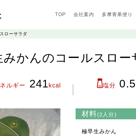
TOP
会社案内
多摩青果便り
スローサラダ
生みかんのコールスロー
241
0.5
ネルギー
kcal
塩分
材料
(2人分)
極早生みかん