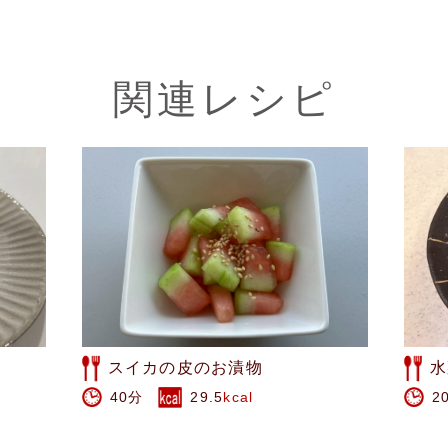
関連レシピ
水菜とれんこんのオイルサラダ
そ
20分
161
kcal
6