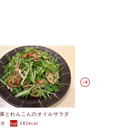
らまめパウンドケーキ
みかんケーキ
0分
190
kcal
80分
1172
kca