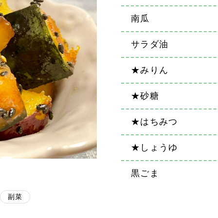
南瓜
サラダ油
★みりん
★砂糖
★はちみつ
★しょうゆ
黒ごま
副菜