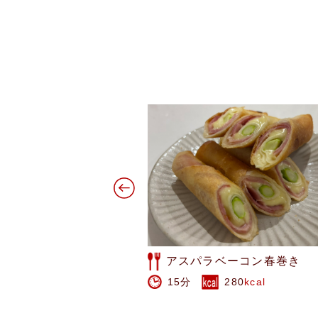
ーコン春巻き
スイカの皮のお漬物
280
kcal
40分
29.5
kcal