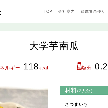
TOP
会社案内
多摩青果便り
大学芋南瓜
118
0.2
ネルギー
kcal
塩分
材料
(2人分)
さつまいも