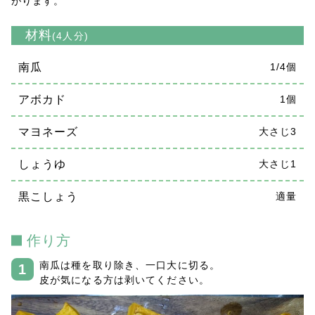
がります。
材料
(4人分)
南瓜
1/4個
アボカド
1個
マヨネーズ
大さじ3
しょうゆ
大さじ1
黒こしょう
適量
作り方
南瓜は種を取り除き、一口大に切る。
皮が気になる方は剥いてください。