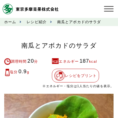
ホーム
レシピ紹介
南瓜とアボカドのサラダ
お知らせ
受託契約約款
南瓜とアボカドのサラダ
業務規程
20
187
調理時間
分
エネルギー
kcal
市況情報
0.9
塩分
g
レシピをプリント
公表事項
※エネルギー・塩分は1人当たりの値を表示。
奨励金受託手数料
営業日カレンダー