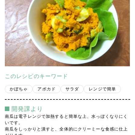
会社案内
多摩青果便り
採用情報
アクセス
お問い合わせ
このレシピのキーワード
プライバシーポリシー
かぼちゃ
アボカド
サラダ
レンジで簡単
開発課より
南瓜は電子レンジで加熱すると簡単な上、水っぽくなりにく
いです。
南瓜をしっかりと潰すと、全体的にクリーミーな食感に仕上