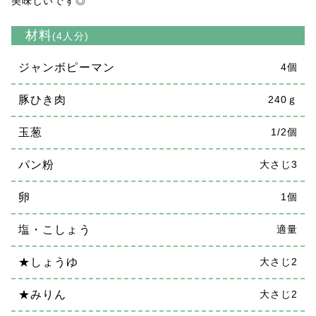
美味しいです◎
材料
(4人分)
ジャンボピーマン
4個
豚ひき肉
240ｇ
玉葱
1/2個
パン粉
大さじ3
卵
1個
塩・こしょう
適量
★しょうゆ
大さじ2
★みりん
大さじ2