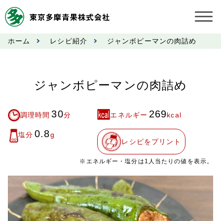
ホーム
レシピ紹介
ジャンボピーマンの肉詰め
お知らせ
受託契約約款
ジャンボピーマンの肉詰め
業務規程
30
269
調理時間
分
エネルギー
kcal
市況情報
0.8
塩分
g
レシピをプリント
公表事項
※エネルギー・塩分は1人当たりの値を表示。
奨励金受託手数料
営業日カレンダー