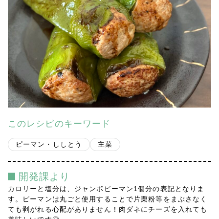
会社案内
多摩青果便り
採用情報
アクセス
お問い合わせ
このレシピのキーワード
プライバシーポリシー
ピーマン・ししとう
主菜
開発課より
カロリーと塩分は、ジャンボピーマン1個分の表記となりま
す。ピーマンは丸ごと使用することで片栗粉等をまぶさなく
ても剥がれる心配がありません！肉ダネにチーズを入れても