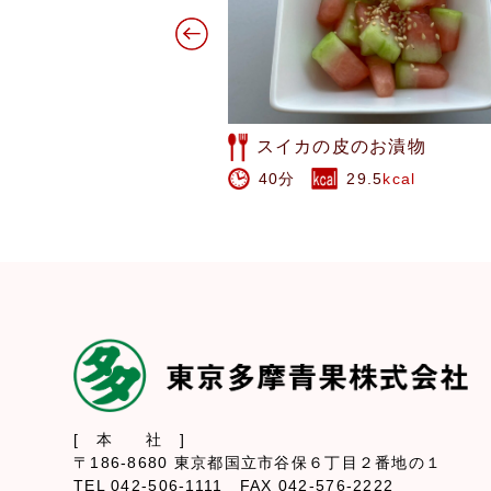
のお漬物
水菜とれんこんのオイルサ
29.5
kcal
20分
161
kcal
[ 本 社 ]
〒186-8680 東京都国立市谷保６丁目２番地の１
TEL 042-506-1111 FAX 042-576-2222