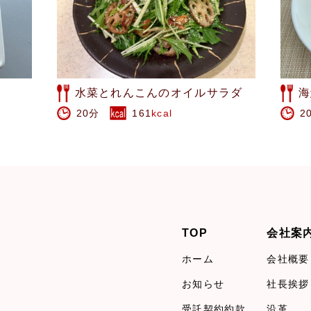
ラダ
海鮮塩焼きそば
ラ
20分
375
kcal
1
TOP
会社案
ホーム
会社概要
お知らせ
社長挨拶
受託契約約款
沿革