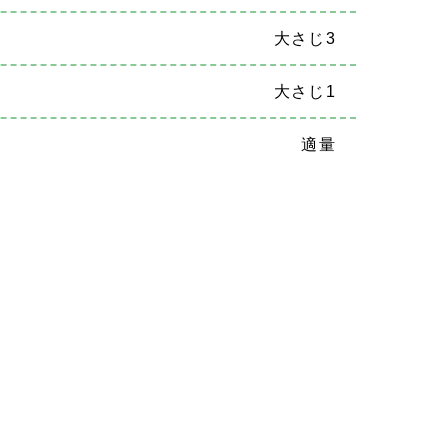
大さじ3
大さじ1
適量