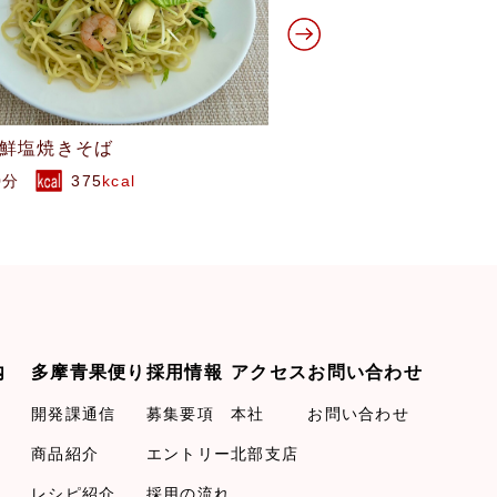
ディッシュのリース風サラダ
干し柿の白和え
5分
96
kcal
15分
225
kcal
内
多摩青果便り
採用情報
アクセス
お問い合わせ
開発課通信
募集要項
本社
お問い合わせ
商品紹介
エントリー
北部支店
レシピ紹介
採用の流れ