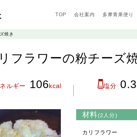
TOP
会社案内
多摩青果便り
ズ焼き
リフラワーの粉チーズ
106
0.3
ネルギー
kcal
塩分
材料
(2人分)
カリフラワー