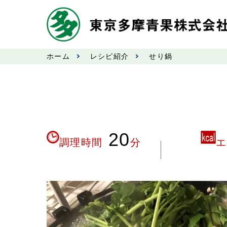
ホーム
レシピ紹介
せり鍋
20
調理時間
分
エ