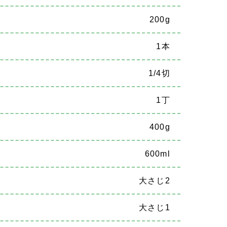
200g
1本
1/4切
1丁
400g
600ml
大さじ2
大さじ1