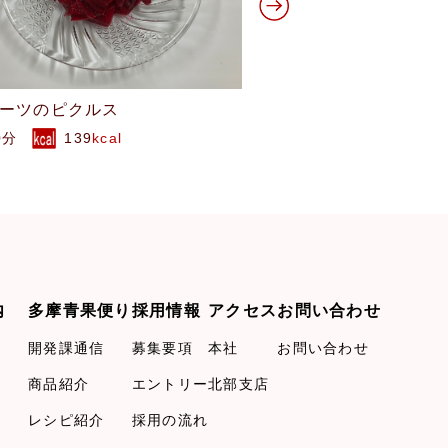
ーツのベイクドチーズケーキ
冬瓜の梅マヨ和え
20分
244
kcal
15分
154
kcal
内
多摩青果便り
採用情報
アクセス
お問い合わせ
開発課通信
募集要項
本社
お問い合わせ
商品紹介
エントリー
北部支店
レシピ紹介
採用の流れ