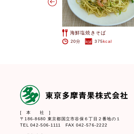
そば
ラディッシュのリース風サ
375
kcal
15分
96
kcal
[ 本 社 ]
〒186-8680 東京都国立市谷保６丁目２番地の１
TEL 042-506-1111 FAX 042-576-2222