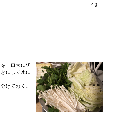
4g
腐を一口大に切
がきにして水に
に分けておく。