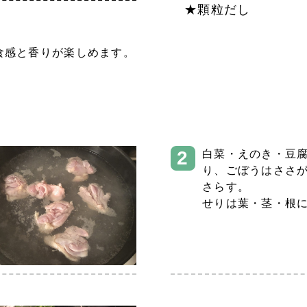
★顆粒だし
食感と香りが楽しめます。
白菜・えのき・豆
り、ごぼうはささ
さらす。
せりは葉・茎・根