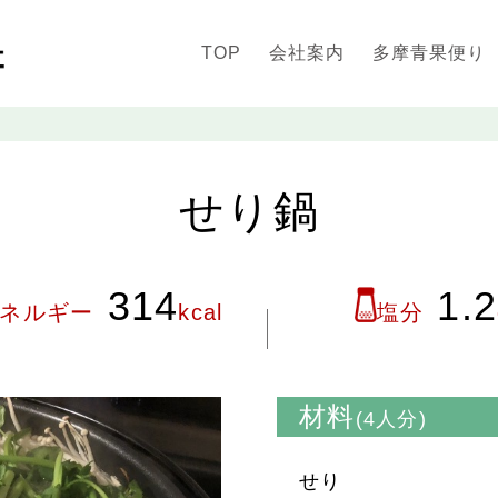
TOP
会社案内
多摩青果便り
せり鍋
314
1.2
ネルギー
kcal
塩分
材料
(4人分)
せり