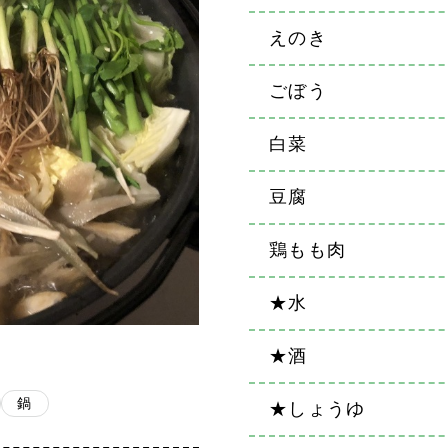
えのき
ごぼう
白菜
豆腐
鶏もも肉
★水
★酒
鍋
★しょうゆ