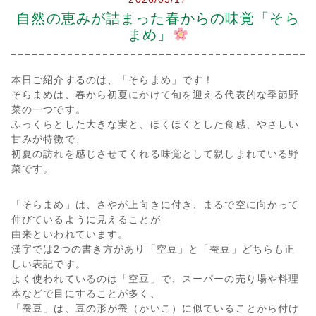
会社案内
自然の恵みが詰まった春からの味覚「そら
まめ」
多摩青果便り
本日ご紹介するのは、「そらまめ」です！
採用情報
そらまめは、春から初夏にかけて旬を迎える代表的な季節野
菜の一つです。
ふっくらとした大きな実と、ほくほくとした食感、やさしい
アクセス
甘みが特徴で、
初夏の訪れを感じさせてくれる味覚として親しまれている野
お問い合わせ
菜です。
プライバシーポリシー
「そらまめ」は、さやが上向きに付き、まるで空に向かって
伸びているように見えることが
由来といわれています。
漢字では2つの書き方があり「空豆」と「蚕豆」どちらも正
しい表記です。
よく使われているのは「空豆」で、スーパーの売り場や料理
本などで目にすることが多く、
「蚕豆」は、豆の形が蚕（かいこ）に似ていることから付け