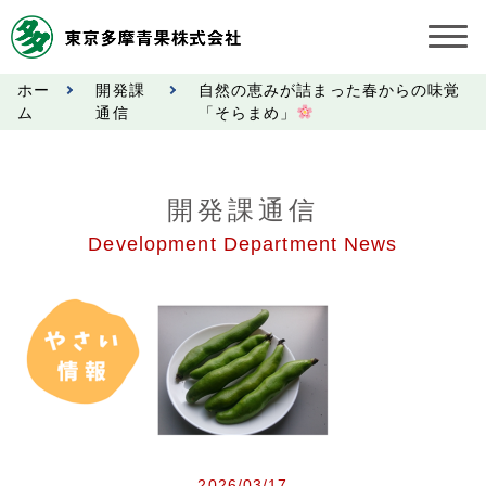
ホー
開発課
自然の恵みが詰まった春からの味覚
お知らせ
ム
通信
「そらまめ」
受託契約約款
開発課通信
業務規程
Development Department News
市況情報
公表事項
奨励金受託手数料
営業日カレンダー
2026/03/17