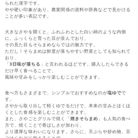
られた漢字です。
やや硬い印象があり、農業関係の資料や辞典などで見かける
ことが多い表記です。
大きなさやを開くと、ふわふわとした白い綿のような内側
に、ふっくらと育った豆が並んでおり、
その見た目もそらまめならではの魅力です。
ただし！そらまめは鮮度が落ちやすい野菜としても知られて
おり、
「
3日味が落ちる
」と言われるほどです。購入したらできる
だけ早く食べることで、
風味や甘みをしっかり楽しむことができます。
食べ方もさまざまで、シンプルでおすすめなのが
塩ゆで
で
す。
さやから取り出して軽くゆでるだけで、本来の甘みとほくほ
くとした食感を楽しむことができます。
また、さやごとグリルで焼く「
焼きそらまめ
」も人気の食べ
方で、焼くことで香ばしさが加わり、
より濃厚な味わいになります。さらに、天ぷらや炒め物、豆
ごはんなどに加えることで、