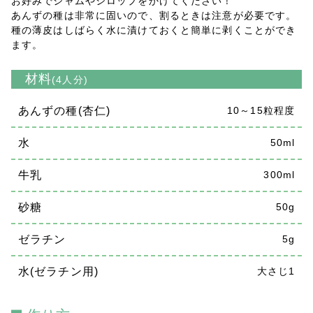
お好みでジャムやシロップをかけてください！
あんずの種は非常に固いので、割るときは注意が必要です。
種の薄皮はしばらく水に漬けておくと簡単に剥くことができ
ます。
材料
(4人分)
あんずの種(杏仁)
10～15粒程度
水
50ml
牛乳
300ml
砂糖
50g
ゼラチン
5g
水(ゼラチン用)
大さじ1