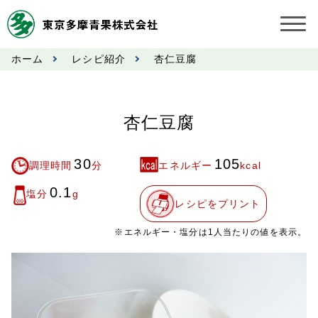
ホーム
レシピ紹介
杏仁豆腐
お知らせ
受託契約約款
杏仁豆腐
業務規程
30
105
調理時間
分
エネルギー
kcal
市況情報
0.1
塩分
g
レシピをプリント
公表事項
※エネルギー・塩分は1人当たりの値を表示。
奨励金受託手数料
営業日カレンダー