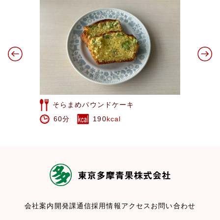
みかんケーキ
80分
1172
kcal
会社案内
開発課通信
採用情報
アクセス
お問い合わせ