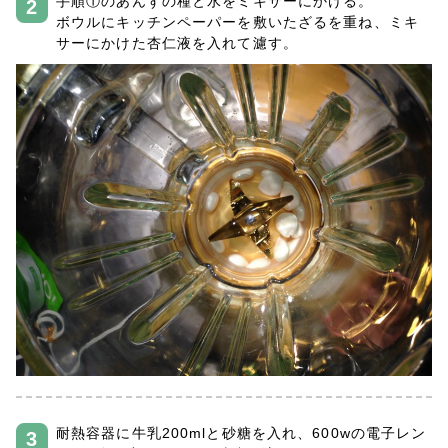
手順①のあんずの種と水をミキサーにかける。
ボウルにキッチンペーパーを敷いたざるを重ね、ミキ
サーにかけた杏仁液を入れて濾す。
耐熱容器に牛乳200mlと砂糖を入れ、600wの電子レン