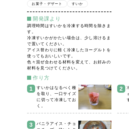
お菓子・デザート
すいか
開発課より
調理時間はすいかを冷凍する時間を除きま
す。
冷凍すいかがかたい場合は、少し溶けるま
で置いてください。
アイス替わりに軽く冷凍したヨーグルトを
使ってもおいしいです。
色々混ぜ合わせる材料を変えて、お好みの
材料を見つけてください。
作り方
すいかはなるべく種
を取り、一口サイズ
に切って冷凍してお
く。
バニラアイス・チョ