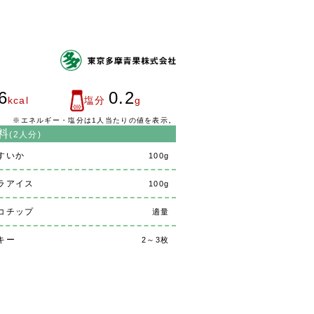
6
0.2
kcal
塩分
g
※エネルギー・塩分は1人当たりの値を表示。
料
(2人分)
すいか
100g
ラアイス
100g
コチップ
適量
キー
2～3枚