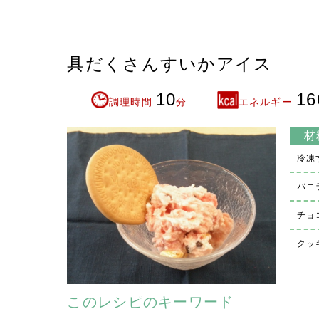
具だくさんすいかアイス
10
16
調理時間
分
エネルギー
材
冷凍
バニ
チョ
クッ
このレシピのキーワード