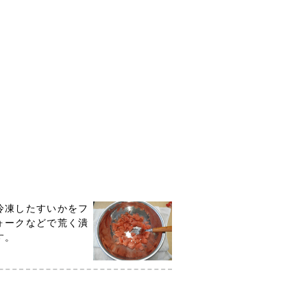
冷凍したすいかをフ
ォークなどで荒く潰
す。