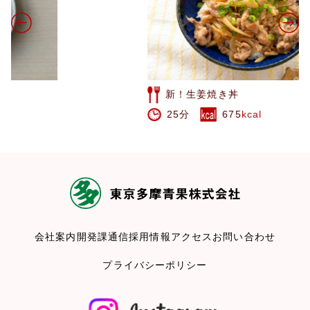
新！生姜焼き丼
25分
675
kcal
会社案内
開発課通信
採用情報
アクセス
お問い合わせ
プライバシーポリシー