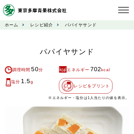
ホーム
レシピ紹介
パパイヤサンド
お知らせ
受託契約約款
パパイヤサンド
業務規程
50
702
調理時間
分
エネルギー
kcal
市況情報
1.5
塩分
g
レシピをプリント
公表事項
※エネルギー・塩分は1人当たりの値を表示。
奨励金受託手数料
営業日カレンダー