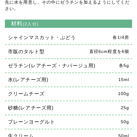
先に水を用意し、その中にゼラチンを加えるようにしてくだ
さい。
材料
(2人分)
シャインマスカット・ぶどう
各1/4房
市販のタルト型
直径6cm程度を6個
ゼラチン(レアチーズ・ナパージュ用)
各5g
水(レアチーズ用)
15ml
クリームチーズ
100g
砂糖(レアチーズ用)
25g
プレーンヨーグルト
50g
生クリーム
50ml