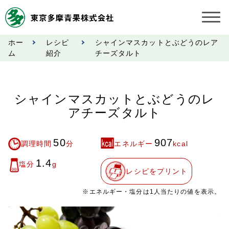
ホー
レシピ
シャインマスカットとぶどうのレア
お知らせ
ム
紹介
チーズタルト
受託契約約款
シャインマスカットとぶどうのレ
業務規程
アチーズタルト
市況情報
50
907
調理時間
分
エネルギー
kcal
公表事項
1.4
塩分
g
レシピをプリント
奨励金受託手数料
※エネルギー・塩分は1人当たりの値を表示。
営業日カレンダー