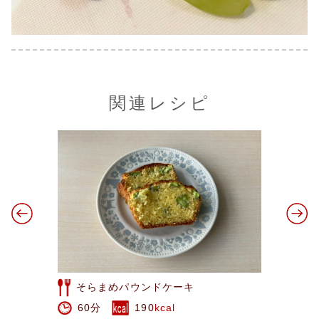
関連レシピ
みかんケーキ
80分
1172
kcal