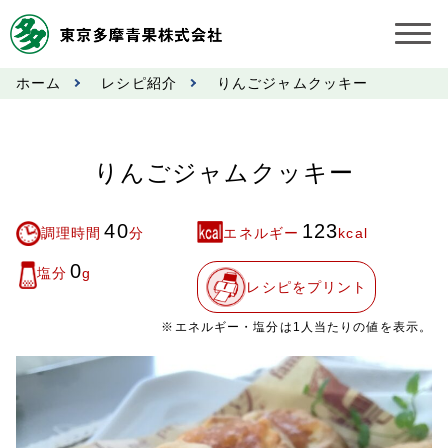
ホーム
レシピ紹介
りんごジャムクッキー
お知らせ
受託契約約款
りんごジャムクッキー
業務規程
40
123
調理時間
分
エネルギー
kcal
市況情報
0
塩分
g
レシピをプリント
公表事項
※エネルギー・塩分は1人当たりの値を表示。
奨励金受託手数料
営業日カレンダー