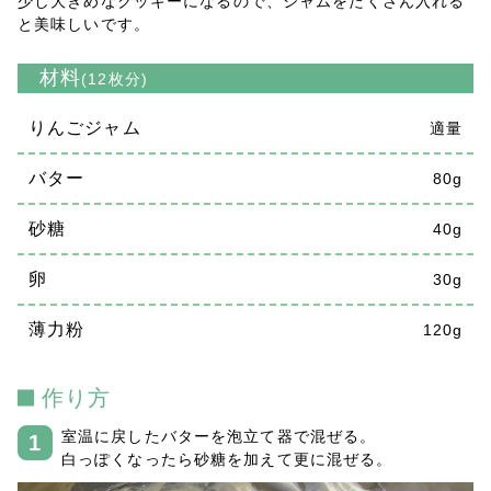
少し大きめなクッキーになるので、ジャムをたくさん入れる
と美味しいです。
材料
(12枚分)
りんごジャム
適量
バター
80g
砂糖
40g
卵
30g
薄力粉
120g
作り方
室温に戻したバターを泡立て器で混ぜる。
白っぽくなったら砂糖を加えて更に混ぜる。