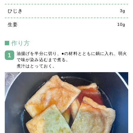
ひじき
3g
生姜
10g
作り方
油揚げを半分に切り、●の材料とともに鍋に入れ、弱火
で味が染み込むまで煮る。
煮汁はとっておく。