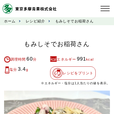
ホーム
レシピ紹介
もみしそでお稲荷さん
お知らせ
受託契約約款
もみしそでお稲荷さん
業務規程
60
991
調理時間
分
エネルギー
kcal
市況情報
3.4
塩分
g
レシピをプリント
公表事項
※エネルギー・塩分は1人当たりの値を表示。
奨励金受託手数料
営業日カレンダー