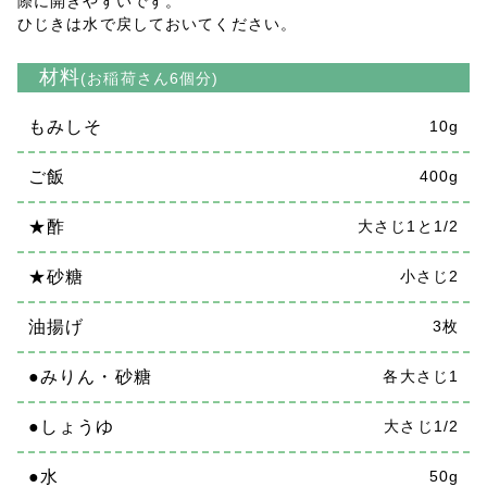
際に開きやすいです。
ひじきは水で戻しておいてください。
材料
(お稲荷さん6個分)
もみしそ
10g
ご飯
400g
★酢
大さじ1と1/2
★砂糖
小さじ2
油揚げ
3枚
●みりん・砂糖
各大さじ1
●しょうゆ
大さじ1/2
●水
50g