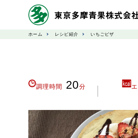
ホーム
レシピ紹介
いちごピザ
20
調理時間
分
エ