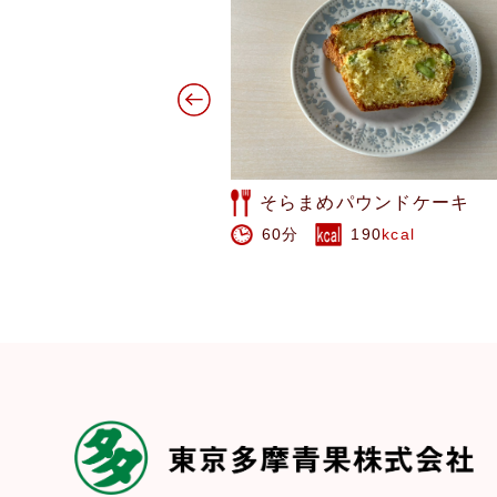
ウンドケーキ
みかんケーキ
190
kcal
80分
1172
kcal