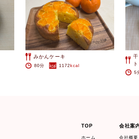
干し柿のシナモンバタートース
西
ト
6
5分
419
kcal
TOP
会社案
ホーム
会社概要