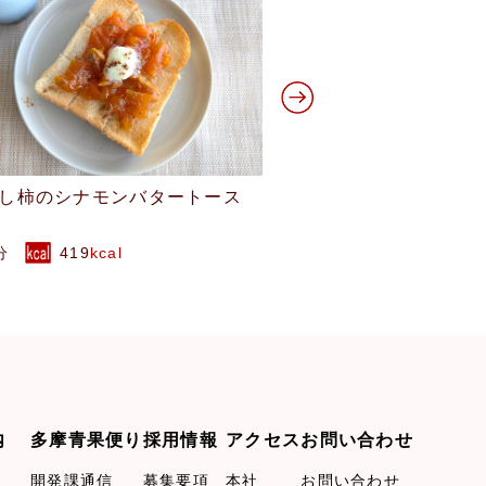
洋梨のガトーインビジブル
ビーツのベイクド
0分
202
kcal
120分
244
kca
内
多摩青果便り
採用情報
アクセス
お問い合わせ
開発課通信
募集要項
本社
お問い合わせ