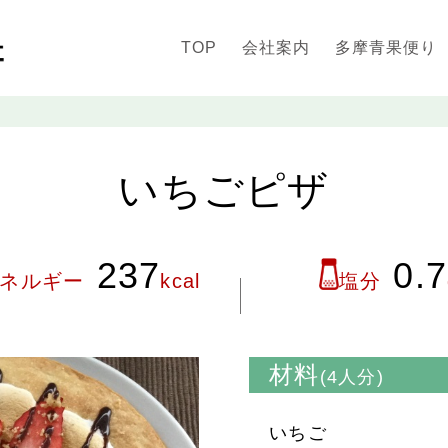
TOP
会社案内
多摩青果便り
いちごピザ
237
0.7
ネルギー
kcal
塩分
材料
(4人分)
いちご