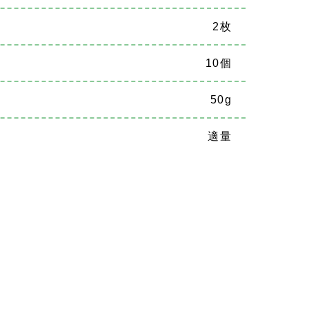
2枚
10個
50g
適量