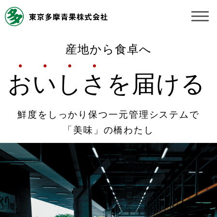
お知らせ
産地から食卓へ
受託契約約款
お
い
し
さ
を届ける
業務規程
鮮度をしっかり保つ
一元管理システムで
市況情報
「美味」の橋わたし
公表事項
奨励金受託手数料
営業日カレンダー