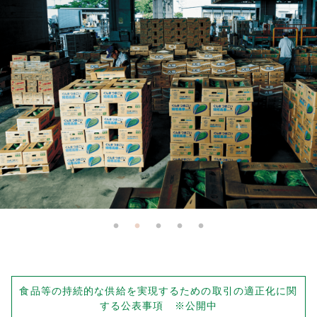
会社案内
多摩青果便り
採用情報
アクセス
お問い合わせ
プライバシーポリシー
食品等の持続的な供給を実現するための取引の適正化に関
する公表事項 ※公開中