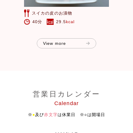
スイカの皮のお漬物
40分
29.5
kcal
View more
営業日カレンダー
Calendar
※
●
及び
赤文字
は休業日 ※○は開場日