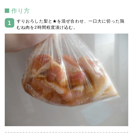
作り方
すりおろした梨と★を混ぜ合わせ、一口大に切った鶏
むね肉を2時間程度漬け込む。