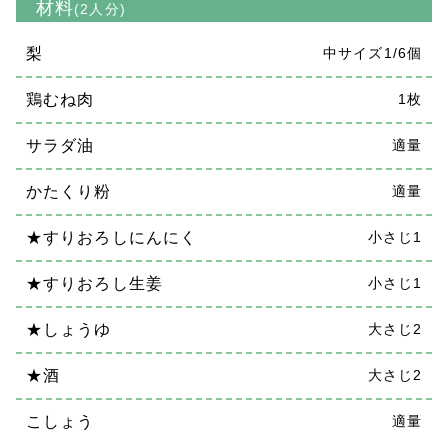
材料
(2人分)
梨
中サイズ1/6個
鶏むね肉
1枚
サラダ油
適量
かたくり粉
適量
★すりおろしにんにく
小さじ1
★すりおろし生姜
小さじ1
★しょうゆ
大さじ2
★酒
大さじ2
こしょう
適量