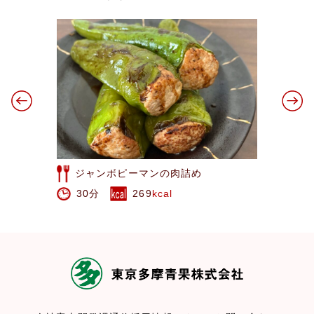
ーマンの肉詰め
鶏肉とにらのゴ
269
kcal
20分
389