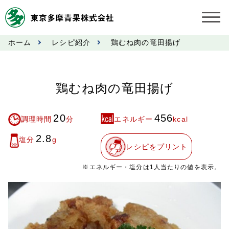
ホーム
レシピ紹介
鶏むね肉の竜田揚げ
お知らせ
受託契約約款
鶏むね肉の竜田揚げ
業務規程
20
456
調理時間
分
エネルギー
kcal
市況情報
2.8
塩分
g
レシピをプリント
公表事項
※エネルギー・塩分は1人当たりの値を表示。
奨励金受託手数料
営業日カレンダー