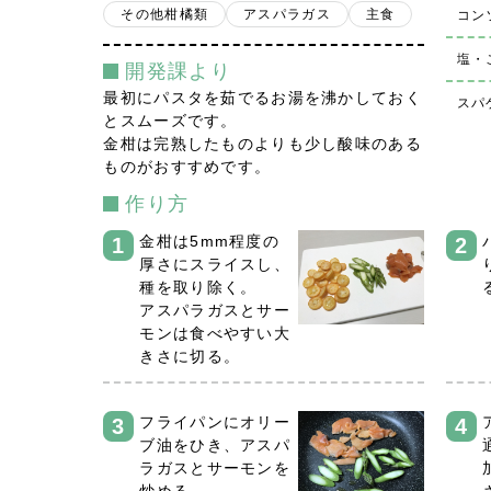
その他柑橘類
アスパラガス
主食
コン
塩・
開発課より
最初にパスタを茹でるお湯を沸かしておく
スパ
とスムーズです。
金柑は完熟したものよりも少し酸味のある
ものがおすすめです。
作り方
金柑は5mm程度の
厚さにスライスし、
種を取り除く。
アスパラガスとサー
モンは食べやすい大
きさに切る。
フライパンにオリー
ブ油をひき、アスパ
ラガスとサーモンを
炒める。