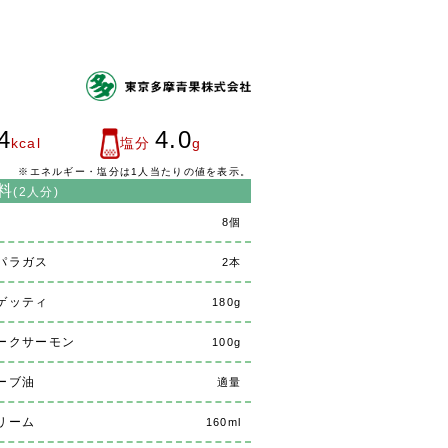
4
4.0
kcal
塩分
g
※エネルギー・塩分は1人当たりの値を表示。
料
(2人分)
8個
パラガス
2本
ゲッティ
180g
ークサーモン
100g
ーブ油
適量
リーム
160ml