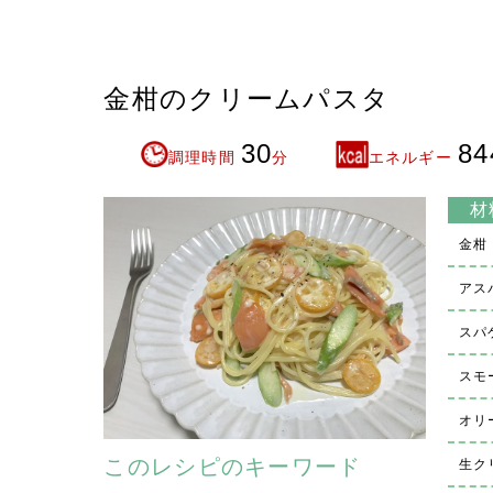
金柑のクリームパスタ
30
84
調理時間
分
エネルギー
材
金柑
アス
スパ
スモ
オリ
このレシピのキーワード
生ク