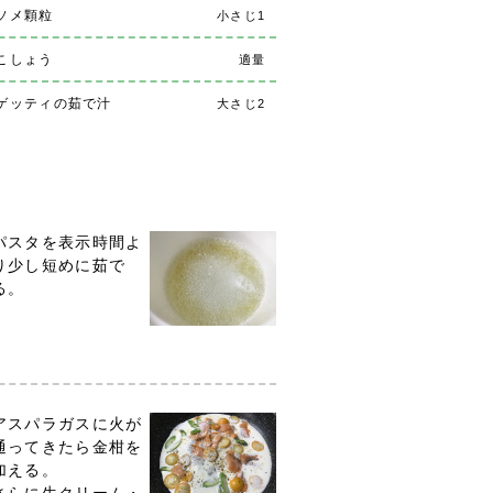
ソメ顆粒
小さじ1
こしょう
適量
ゲッティの茹で汁
大さじ2
パスタを表示時間よ
り少し短めに茹で
る。
アスパラガスに火が
通ってきたら金柑を
加える。
さらに生クリーム・