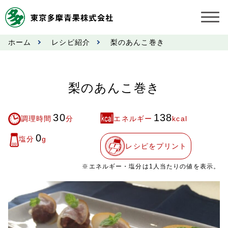
ホーム
レシピ紹介
梨のあんこ巻き
お知らせ
受託契約約款
梨のあんこ巻き
業務規程
30
138
調理時間
分
エネルギー
kcal
市況情報
0
塩分
g
レシピをプリント
公表事項
※エネルギー・塩分は1人当たりの値を表示。
奨励金受託手数料
営業日カレンダー