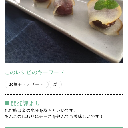
会社案内
多摩青果便り
採用情報
アクセス
お問い合わせ
このレシピのキーワード
プライバシーポリシー
お菓子・デザート
梨
開発課より
包む時は梨の水分を取るといいです。
あんこの代わりにチーズを包んでも美味しいです！