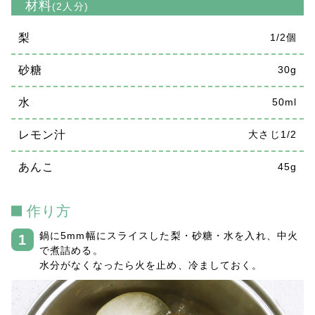
材料
(2人分)
梨
1/2個
砂糖
30g
水
50ml
レモン汁
大さじ1/2
あんこ
45g
作り方
鍋に5mm幅にスライスした梨・砂糖・水を入れ、中火
で煮詰める。
水分がなくなったら火を止め、冷ましておく。