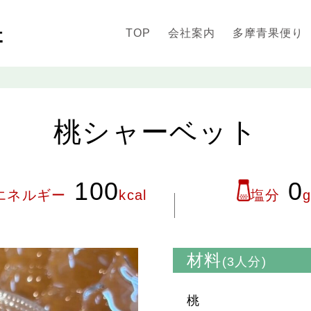
TOP
会社案内
多摩青果便り
桃シャーベット
100
0
エネルギー
kcal
塩分
材料
(3人分)
桃