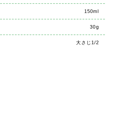
150ml
30g
大さじ1/2