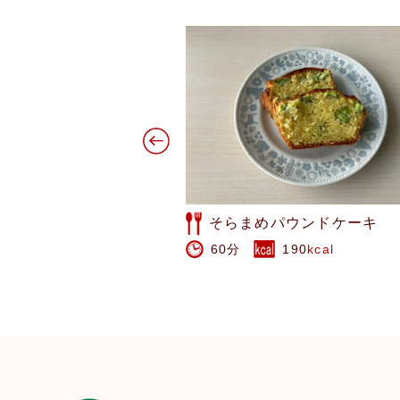
ウンドケーキ
みかんケーキ
190
kcal
80分
1172
kcal