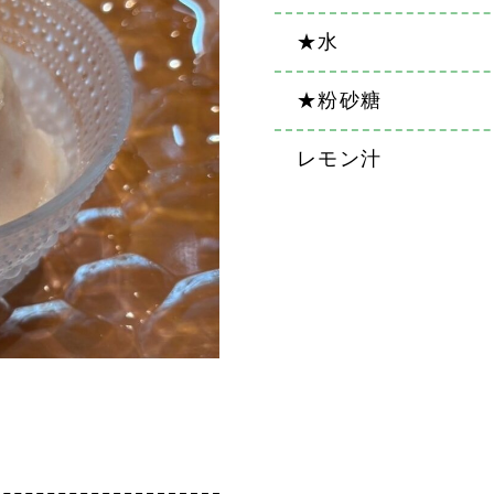
★水
★粉砂糖
レモン汁