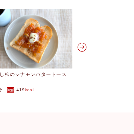
洋梨のガトーインビジブル
ビーツのベイクド
0分
202
kcal
120分
244
kca