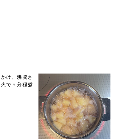
にかけ、沸騰さ
中火で５分程煮