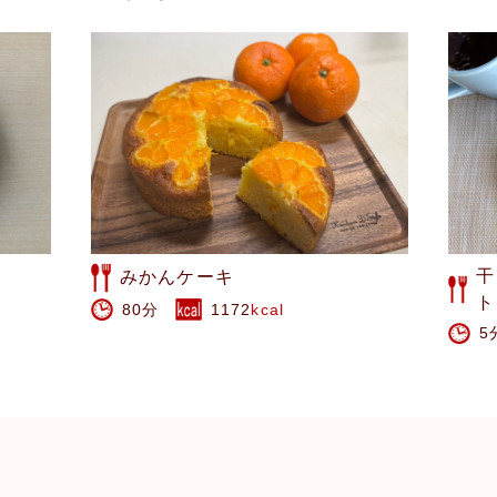
干し柿のシナモンバタートース
西
ト
6
5分
419
kcal