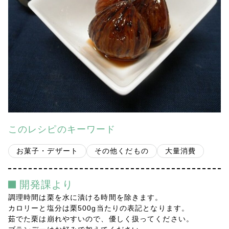
会社案内
多摩青果便り
採用情報
アクセス
お問い合わせ
このレシピのキーワード
プライバシーポリシー
お菓子・デザート
その他くだもの
大量消費
開発課より
調理時間は栗を水に漬ける時間を除きます。
カロリーと塩分は栗500g当たりの表記となります。
茹でた栗は崩れやすいので、優しく扱ってください。