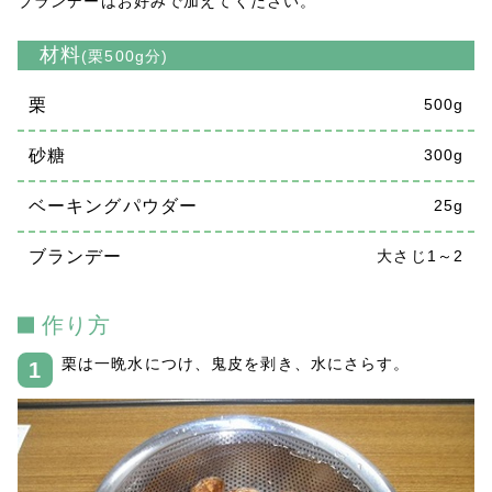
ブランデーはお好みで加えてください。
材料
(栗500g分)
栗
500g
砂糖
300g
ベーキングパウダー
25g
ブランデー
大さじ1～2
作り方
栗は一晩水につけ、鬼皮を剥き、水にさらす。