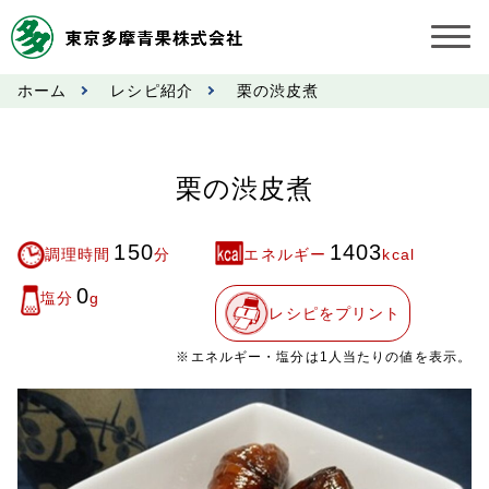
ホーム
レシピ紹介
栗の渋皮煮
お知らせ
受託契約約款
栗の渋皮煮
業務規程
150
1403
調理時間
分
エネルギー
kcal
市況情報
0
塩分
g
レシピをプリント
公表事項
※エネルギー・塩分は1人当たりの値を表示。
奨励金受託手数料
営業日カレンダー