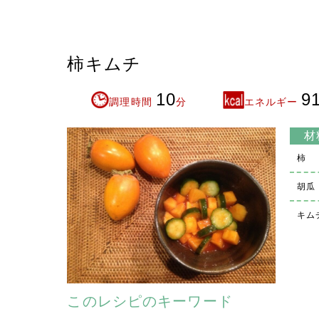
柿キムチ
10
9
調理時間
分
エネルギー
材
柿
胡瓜
キム
このレシピのキーワード