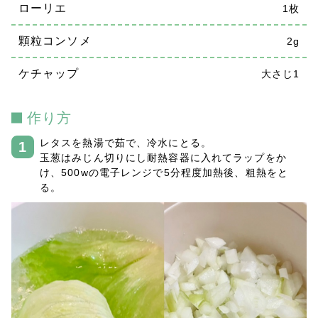
ローリエ
1枚
顆粒コンソメ
2g
ケチャップ
大さじ1
作り方
レタスを熱湯で茹で、冷水にとる。
玉葱はみじん切りにし耐熱容器に入れてラップをか
け、500wの電子レンジで5分程度加熱後、粗熱をと
る。