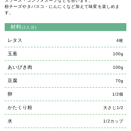
スソース・コンソメスープなども合います。
粉チーズやタバスコ・にんにくなど加えて味変を楽しめま
す。
材料
(2人分)
レタス
4枚
玉葱
100g
あいびき肉
100g
豆腐
70g
卵
1/2個
かたくり粉
大さじ1/2
水
1/2カップ