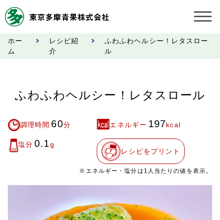
ホー
レシピ紹
ふわふわヘルシー！レタスロー
お知らせ
ム
介
ル
受託契約約款
ふわふわヘルシー！レタスロール
業務規程
60
197
市況情報
調理時間
分
エネルギー
kcal
0.1
塩分
g
公表事項
レシピをプリント
※エネルギー・塩分は1人当たりの値を表示。
奨励金受託手数料
営業日カレンダー