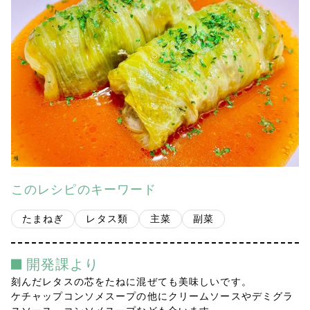
会社案内
多摩青果便り
採用情報
アクセス
お問い合わせ
このレシピのキーワード
プライバシーポリシー
たまねぎ
レタス類
主菜
副菜
開発課より
刻んだレタスの芯をたねに混ぜても美味しいです。
ケチャップコンソメスープの他にクリームソースやデミグラ