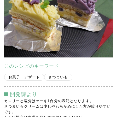
会社案内
多摩青果便り
採用情報
アクセス
お問い合わせ
このレシピのキーワード
プライバシーポリシー
お菓子・デザート
さつまいも
開発課より
カロリーと塩分はケーキ1台分の表記となります。
さつまいもクリームは少しやわらかめにした方が絞りやすい
です。