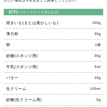
かたい場合は牛乳を足して調整してください。
材料
(パウンドケーキ型1台分)
焼きいも(または蒸かしいも)
150g
薄力粉
30g
卵
1個
砂糖(スポンジ用)
30g
牛乳(スポンジ用)
5ml
バター
10g
生クリーム
100ml
砂糖(生クリーム用)
5g