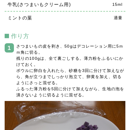
牛乳(さつまいもクリーム用)
15ml
ミントの葉
適量
作り方
さつまいもの皮を剥き、50gはデコレーション用に5ｍ
ｍ角に切る。
残りの100gは、全て裏ごしする。薄力粉をふるいにか
けておく。
ボウルに卵白を入れたら、砂糖を3回に分けて加えなが
ら、角が立つまでしっかり泡立て、卵黄を加え、切る
ようにさっと混ぜる。
ふるった薄力粉を5回に分けて加えながら、生地の泡を
潰さないように切るように混ぜる。