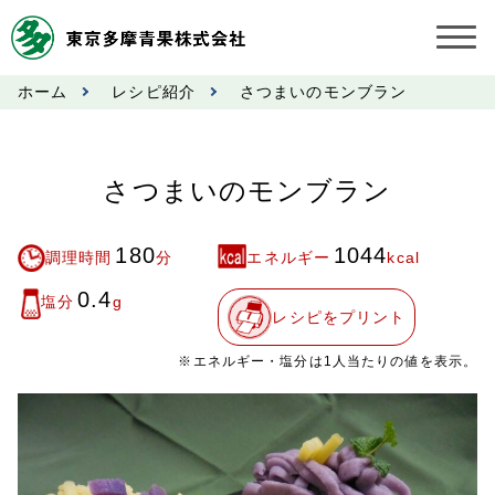
ホーム
レシピ紹介
さつまいのモンブラン
お知らせ
受託契約約款
さつまいのモンブラン
業務規程
180
1044
調理時間
分
エネルギー
kcal
市況情報
0.4
塩分
g
レシピをプリント
公表事項
※エネルギー・塩分は1人当たりの値を表示。
奨励金受託手数料
営業日カレンダー