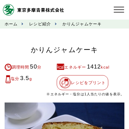
ホーム
レシピ紹介
かりんジャムケーキ
お知らせ
受託契約約款
かりんジャムケーキ
業務規程
50
1412
調理時間
分
エネルギー
kcal
市況情報
3.5
塩分
g
レシピをプリント
公表事項
※エネルギー・塩分は1人当たりの値を表示。
奨励金受託手数料
営業日カレンダー