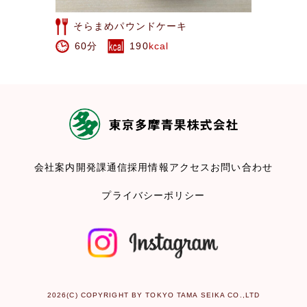
ドケーキ
みかんケーキ
0
kcal
80分
1172
kc
会社案内
開発課通信
採用情報
アクセス
お問い合わせ
プライバシーポリシー
2026(C) COPYRIGHT BY TOKYO TAMA SEIKA CO.,LTD