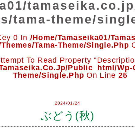
a01/tamaseika.co.jp
s/tama-theme/singl
Key 0 In
/home/tamaseika01/tamas
/themes/tama-Theme/single.php
O
Attempt To Read Property "descriptio
tamaseika.co.jp/public_html/wp-
Theme/single.php
On Line
25
2024/01/24
ぶどう(秋)