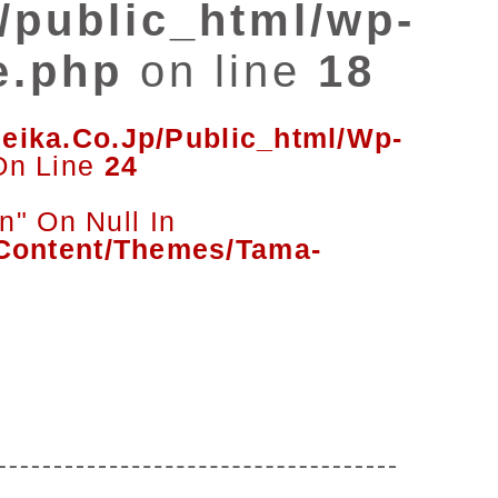
/public_html/wp-
e.php
on line
18
eika.co.jp/public_html/wp-
n Line
24
n" On Null In
Content/themes/tama-