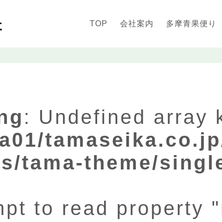
TOP
会社案内
多摩青果便り
ng
: Undefined array 
a01/tamaseika.co.jp
s/tama-theme/singl
mpt to read property 