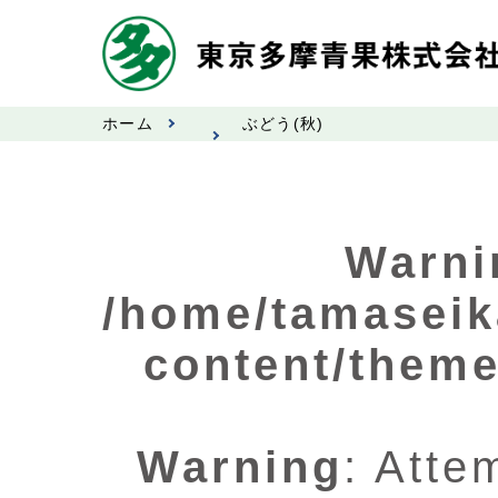
ホーム
ぶどう(秋)
Warni
/home/tamaseik
content/theme
Warning
: Atte