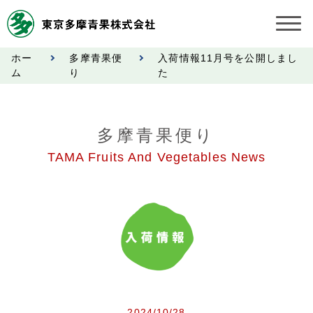
ホー
多摩青果便
入荷情報11月号を公開しまし
お知らせ
ム
り
た
受託契約約款
多摩青果便り
業務規程
TAMA Fruits And Vegetables News
市況情報
公表事項
奨励金受託手数料
営業日カレンダー
2024/10/28