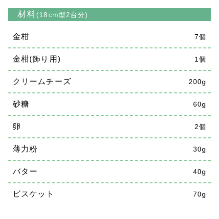
材料
(18cm型2台分)
金柑
7個
金柑(飾り用)
1個
クリームチーズ
200g
砂糖
60g
卵
2個
薄力粉
30g
バター
40g
ビスケット
70g