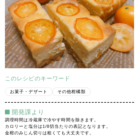
会社案内
多摩青果便り
採用情報
アクセス
お問い合わせ
このレシピのキーワード
プライバシーポリシー
お菓子・デザート
その他柑橘類
開発課より
調理時間は冷蔵庫で冷やす時間を除きます。
カロリーと塩分は1/8切当たりの表記となります。
金柑のみじん切りは粗くても大丈夫です。