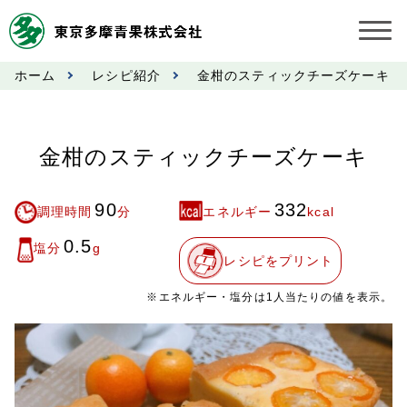
ホーム
レシピ紹介
金柑のスティックチーズケーキ
お知らせ
受託契約約款
金柑のスティックチーズケーキ
業務規程
90
332
調理時間
分
エネルギー
kcal
市況情報
0.5
塩分
g
レシピをプリント
公表事項
※エネルギー・塩分は1人当たりの値を表示。
奨励金受託手数料
営業日カレンダー