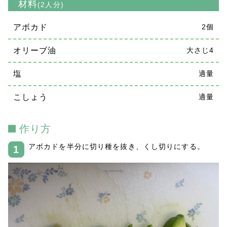
材料
(2人分)
アボカド
2個
オリーブ油
大さじ4
塩
適量
こしょう
適量
作り方
アボカドを半分に切り種を抜き、くし切りにする。