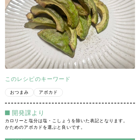
会社案内
多摩青果便り
採用情報
アクセス
お問い合わせ
このレシピのキーワード
プライバシーポリシー
おつまみ
アボカド
開発課より
カロリーと塩分は塩・こしょうを除いた表記となります。
かためのアボカドを選ぶと良いです。