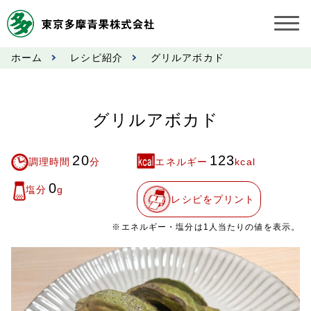
ホーム
レシピ紹介
グリルアボカド
お知らせ
受託契約約款
グリルアボカド
業務規程
20
123
調理時間
分
エネルギー
kcal
市況情報
0
塩分
g
レシピをプリント
公表事項
※エネルギー・塩分は1人当たりの値を表示。
奨励金受託手数料
営業日カレンダー