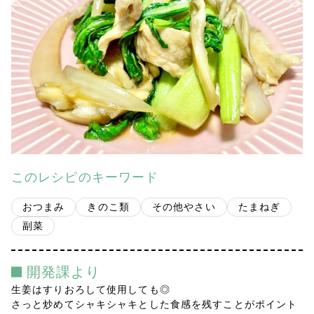
会社案内
多摩青果便り
採用情報
アクセス
お問い合わせ
このレシピのキーワード
プライバシーポリシー
おつまみ
きのこ類
その他やさい
たまねぎ
副菜
開発課より
生姜はすりおろして使用しても◎
さっと炒めてシャキシャキとした食感を残すことがポイント