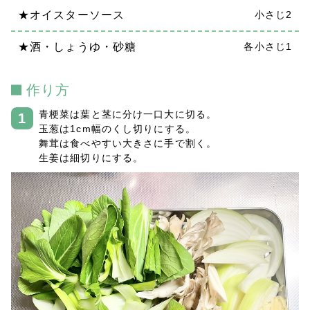
★オイスターソース
小さじ2
★酒・しょうゆ・砂糖
各小さじ1
作り方
青梗菜は葉と茎に分け一口大に切る。
玉葱は1cm幅のくし切りにする。
舞茸は食べやすい大きさに手で割く。
生姜は細切りにする。