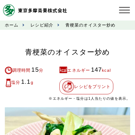
ホーム
レシピ紹介
青梗菜のオイスター炒め
お知らせ
受託契約約款
青梗菜のオイスター炒め
業務規程
15
147
調理時間
分
エネルギー
kcal
市況情報
1.1
塩分
g
レシピをプリント
公表事項
※エネルギー・塩分は1人当たりの値を表示。
奨励金受託手数料
営業日カレンダー