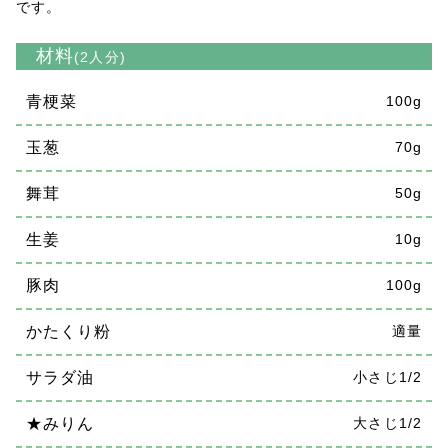
です。
材料
(2人分)
青梗菜
100g
玉葱
70g
舞茸
50g
生姜
10g
豚肉
100g
かたくり粉
適量
サラダ油
小さじ1/2
★みりん
大さじ1/2