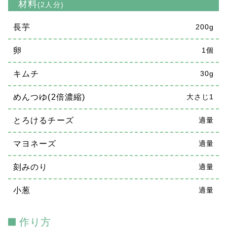
材料
(2人分)
長芋
200g
卵
1個
キムチ
30g
めんつゆ(2倍濃縮)
大さじ1
とろけるチーズ
適量
マヨネーズ
適量
刻みのり
適量
小葱
適量
作り方