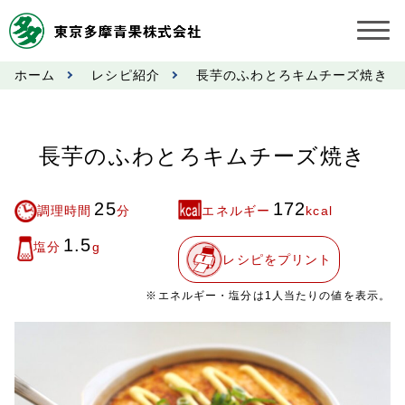
ホーム
レシピ紹介
長芋のふわとろキムチーズ焼き
お知らせ
受託契約約款
長芋のふわとろキムチーズ焼き
業務規程
25
172
調理時間
分
エネルギー
kcal
市況情報
1.5
塩分
g
レシピをプリント
公表事項
※エネルギー・塩分は1人当たりの値を表示。
奨励金受託手数料
営業日カレンダー