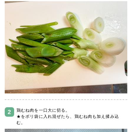
鶏むね肉を一口大に切る。
★をポリ袋に入れ混ぜたら、鶏むね肉も加え揉み込
む。