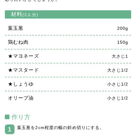
材料
(2人分)
葉玉葱
200g
鶏むね肉
150g
★マヨネーズ
大さじ1
★マスタード
大さじ1/2
★しょうゆ
小さじ1/2
オリーブ油
小さじ1/2
作り方
葉玉葱を2cm程度の幅の斜め切りにする。