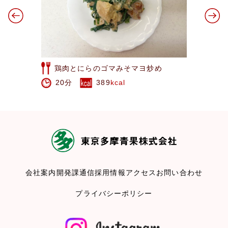
鶏肉とにらのゴマみそマヨ炒め
20分
389
kcal
会社案内
開発課通信
採用情報
アクセス
お問い合わせ
プライバシーポリシー