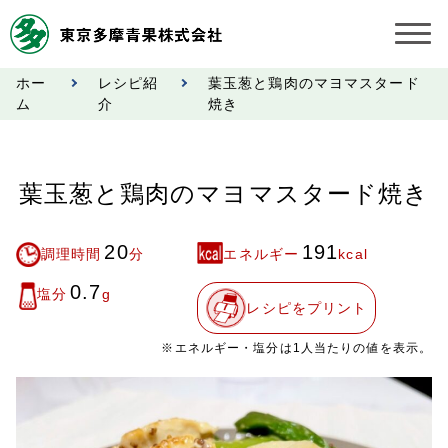
ホー
レシピ紹
葉玉葱と鶏肉のマヨマスタード
お知らせ
ム
介
焼き
受託契約約款
葉玉葱と鶏肉のマヨマスタード焼き
業務規程
20
191
市況情報
調理時間
分
エネルギー
kcal
0.7
塩分
g
公表事項
レシピをプリント
※エネルギー・塩分は1人当たりの値を表示。
奨励金受託手数料
営業日カレンダー