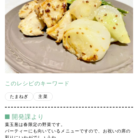
会社案内
多摩青果便り
採用情報
アクセス
お問い合わせ
このレシピのキーワード
プライバシーポリシー
たまねぎ
主菜
開発課より
葉玉葱は春限定の野菜です。
パーティーにも向いているメニューですので、お祝いの席の
彩りにいかがでしょうか。