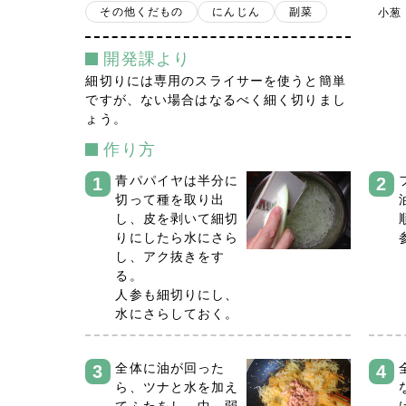
その他くだもの
にんじん
副菜
小葱
開発課より
細切りには専用のスライサーを使うと簡単
ですが、ない場合はなるべく細く切りまし
ょう。
作り方
青パパイヤは半分に
切って種を取り出
し、皮を剥いて細切
りにしたら水にさら
し、アク抜きをす
る。
人参も細切りにし、
水にさらしておく。
全体に油が回った
ら、ツナと水を加え
てふたをし、中～弱