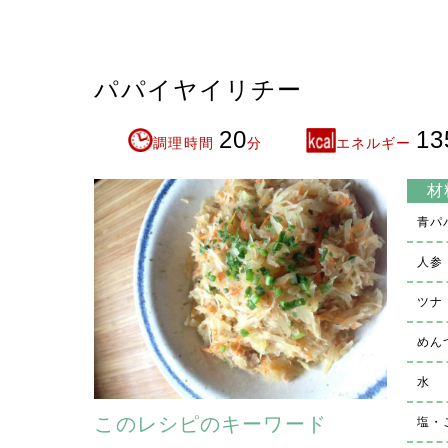
パパイヤイリチー
20
13
調理時間
分
エネルギー
材
青パ
人参
ツナ
めん
水
このレシピのキーワード
塩・