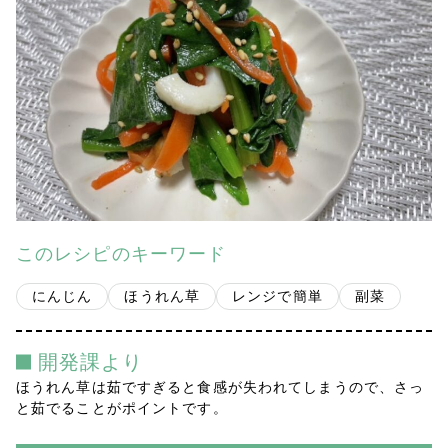
会社案内
多摩青果便り
採用情報
アクセス
お問い合わせ
このレシピのキーワード
プライバシーポリシー
にんじん
ほうれん草
レンジで簡単
副菜
開発課より
ほうれん草は茹ですぎると食感が失われてしまうので、さっ
と茹でることがポイントです。