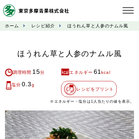
ホーム
レシピ紹介
ほうれん草と人参のナムル風
お知らせ
受託契約約款
ほうれん草と人参のナムル風
業務規程
15
61
調理時間
分
エネルギー
kcal
市況情報
0.3
塩分
g
レシピをプリント
公表事項
※エネルギー・塩分は1人当たりの値を表示。
奨励金受託手数料
営業日カレンダー