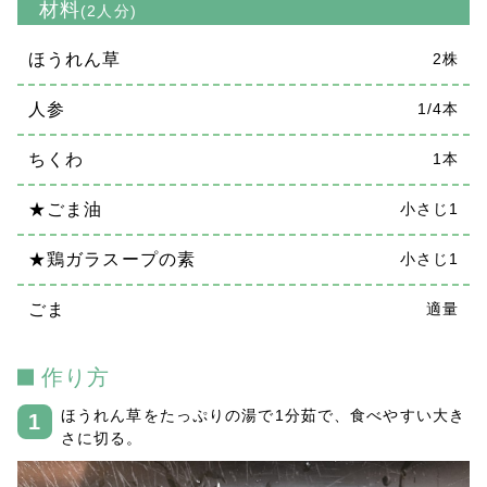
材料
(2人分)
ほうれん草
2株
人参
1/4本
ちくわ
1本
★ごま油
小さじ1
★鶏ガラスープの素
小さじ1
ごま
適量
作り方
ほうれん草をたっぷりの湯で1分茹で、食べやすい大き
さに切る。