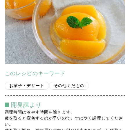
会社案内
多摩青果便り
採用情報
アクセス
お問い合わせ
このレシピのキーワード
プライバシーポリシー
お菓子・デザート
その他くだもの
開発課より
調理時間は冷やす時間を除きます。
種を取ると変色するのが早いので、すばやく調理してくださ
い。