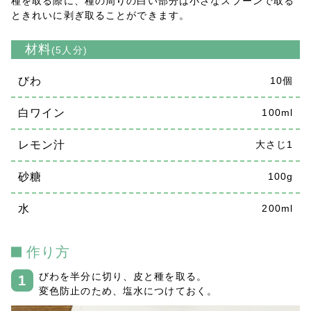
種を取る際に、種の周りの白い部分は小さなスプーンで取る
ときれいに剥ぎ取ることができます。
材料
(5人分)
びわ
10個
白ワイン
100ml
レモン汁
大さじ1
砂糖
100g
水
200ml
作り方
びわを半分に切り、皮と種を取る。
変色防止のため、塩水につけておく。