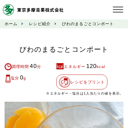
ホーム
レシピ紹介
びわのまるごとコンポート
お知らせ
受託契約約款
びわのまるごとコンポート
業務規程
40
120
調理時間
分
エネルギー
kcal
市況情報
0
塩分
g
レシピをプリント
公表事項
※エネルギー・塩分は1人当たりの値を表示。
奨励金受託手数料
営業日カレンダー