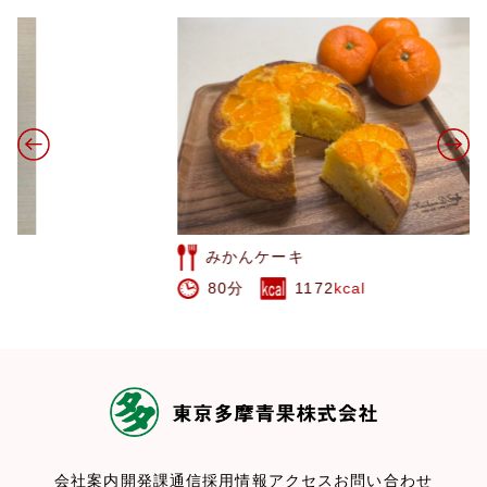
みかんケーキ
80分
1172
kcal
会社案内
開発課通信
採用情報
アクセス
お問い合わせ