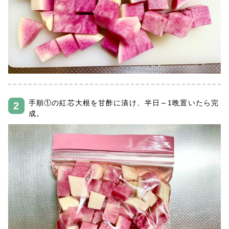
手順①の紅芯大根を甘酢に漬け、半日～1晩置いたら完
成。