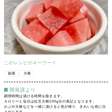
会社案内
多摩青果便り
採用情報
アクセス
お問い合わせ
このレシピのキーワード
プライバシーポリシー
副菜
大根
開発課より
調理時間は漬ける時間を除きます。
カロリーと塩分は紅芯大根200g分の表記となります。
かぶや大根などを一緒に漬けると色が移り、きれいな色に仕
上がります。