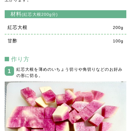
材料
(紅芯大根200g分)
紅芯大根
200g
甘酢
100g
作り方
紅芯大根を薄めのいちょう切りや角切りなどのお好み
の形に切る。