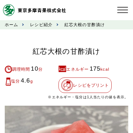
ホーム
レシピ紹介
紅芯大根の甘酢漬け
お知らせ
受託契約約款
紅芯大根の甘酢漬け
業務規程
10
175
調理時間
分
エネルギー
kcal
市況情報
4.6
塩分
g
レシピをプリント
公表事項
※エネルギー・塩分は1人当たりの値を表示。
奨励金受託手数料
営業日カレンダー